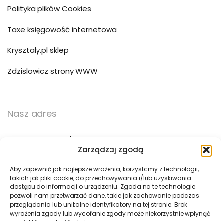
Polityka plików Cookies
Taxe księgowość internetowa
Krysztaly.pl sklep
Zdzislowicz strony WWW
Nasz adres
ul. Trzebińska 56/15
Zarządzaj zgodą
32-500 Chrzanów
Aby zapewnić jak najlepsze wrażenia, korzystamy z technologii,
takich jak pliki cookie, do przechowywania i/lub uzyskiwania
783 783 360
dostępu do informacji o urządzeniu. Zgoda na te technologie
pozwoli nam przetwarzać dane, takie jak zachowanie podczas
biuro@pogotowie3d.pl
przeglądania lub unikalne identyfikatory na tej stronie. Brak
wyrażenia zgody lub wycofanie zgody może niekorzystnie wpłynąć