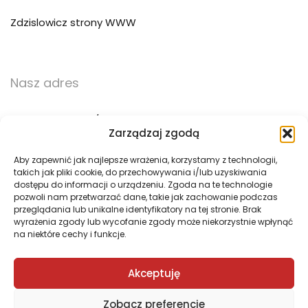
Zdzislowicz strony WWW
Nasz adres
ul. Trzebińska 56/15
Zarządzaj zgodą
32-500 Chrzanów
Aby zapewnić jak najlepsze wrażenia, korzystamy z technologii,
takich jak pliki cookie, do przechowywania i/lub uzyskiwania
783 783 360
dostępu do informacji o urządzeniu. Zgoda na te technologie
pozwoli nam przetwarzać dane, takie jak zachowanie podczas
biuro@pogotowie3d.pl
przeglądania lub unikalne identyfikatory na tej stronie. Brak
wyrażenia zgody lub wycofanie zgody może niekorzystnie wpłynąć
na niektóre cechy i funkcje.
Akceptuję
Zobacz preferencje