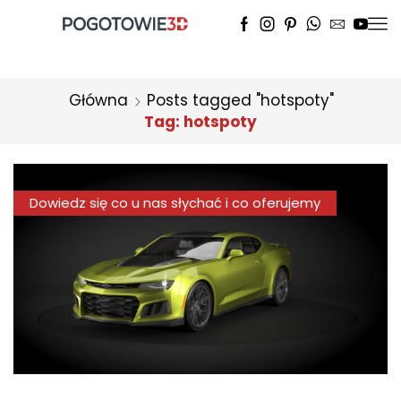
Główna
Posts tagged "hotspoty"
Tag: hotspoty
Dowiedz się co u nas słychać i co oferujemy