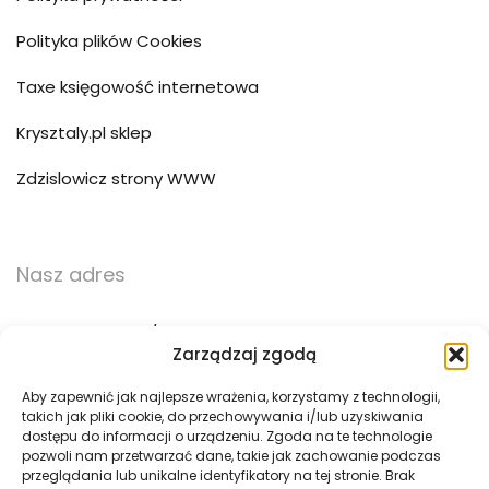
Polityka plików Cookies
Taxe księgowość internetowa
Krysztaly.pl sklep
Zdzislowicz strony WWW
Nasz adres
ul. Trzebińska 56/15
Zarządzaj zgodą
32-500 Chrzanów
Aby zapewnić jak najlepsze wrażenia, korzystamy z technologii,
takich jak pliki cookie, do przechowywania i/lub uzyskiwania
783 783 360
dostępu do informacji o urządzeniu. Zgoda na te technologie
pozwoli nam przetwarzać dane, takie jak zachowanie podczas
biuro@pogotowie3d.pl
przeglądania lub unikalne identyfikatory na tej stronie. Brak