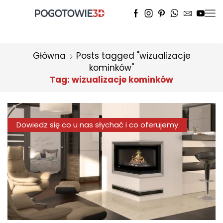
Główna
Posts tagged "wizualizacje
kominków"
Tag: wizualizacje kominków
Dowiedz się co u nas słychać i co oferujemy