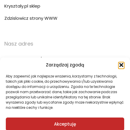
Krysztaly.pl sklep
Zdzislowicz strony WWW
Nasz adres
ul. Trzebińska 56/15
Zarządzaj zgodą
32-500 Chrzanów
Aby zapewnić jak najlepsze wrażenia, korzystamy z technologii,
takich jak pliki cookie, do przechowywania i/lub uzyskiwania
783 783 360
dostępu do informacji o urządzeniu. Zgoda na te technologie
pozwoli nam przetwarzać dane, takie jak zachowanie podczas
biuro@pogotowie3d.pl
przeglądania lub unikalne identyfikatory na tej stronie. Brak
wyrażenia zgody lub wycofanie zgody może niekorzystnie wpłynąć
na niektóre cechy i funkcje.
Akceptuję