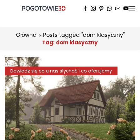
Główna
Posts tagged "dom klasyczny"
Tag: dom klasyczny
Dowiedz się co u nas słychać i co oferujemy