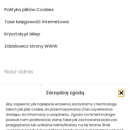
Polityka plików Cookies
Taxe księgowość internetowa
Krysztaly.pl sklep
Zdzislowicz strony WWW
Nasz adres
ul. Trzebińska 56/15
Zarządzaj zgodą
32-500 Chrzanów
Aby zapewnić jak najlepsze wrażenia, korzystamy z technologii,
takich jak pliki cookie, do przechowywania i/lub uzyskiwania
783 783 360
dostępu do informacji o urządzeniu. Zgoda na te technologie
pozwoli nam przetwarzać dane, takie jak zachowanie podczas
biuro@pogotowie3d.pl
przeglądania lub unikalne identyfikatory na tej stronie. Brak