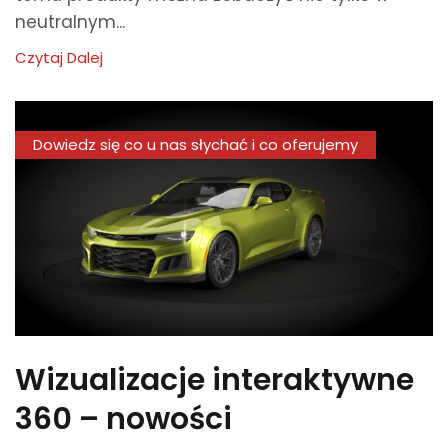
neutralnym...
Czytaj Dalej
Dowiedz się co u nas słychać i co oferujemy
Wizualizacje interaktywne
360 – nowości