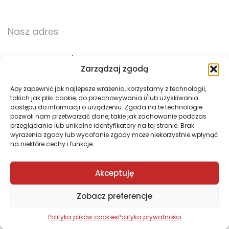
Nasz adres
ul. Trzebińska 56/15
Zarządzaj zgodą
32-500 Chrzanów
Aby zapewnić jak najlepsze wrażenia, korzystamy z technologii,
takich jak pliki cookie, do przechowywania i/lub uzyskiwania
783 783 360
dostępu do informacji o urządzeniu. Zgoda na te technologie
pozwoli nam przetwarzać dane, takie jak zachowanie podczas
biuro@pogotowie3d.pl
przeglądania lub unikalne identyfikatory na tej stronie. Brak
wyrażenia zgody lub wycofanie zgody może niekorzystnie wpłynąć
na niektóre cechy i funkcje.
Akceptuję
Zobacz preferencje
© 2008–
2026
Pogotowie 3D. All Rights Reserved.
Polityka plików cookies
Polityka prywatności
Strona główna
Usługi
Portfolio
Więcej