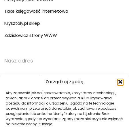
Taxe księgowość internetowa
Krysztaly.pl sklep
Zdzislowicz strony WWW
Nasz adres
ul. Trzebińska 56/15
Zarządzaj zgodą
32-500 Chrzanów
Aby zapewnić jak najlepsze wrażenia, korzystamy z technologii,
takich jak pliki cookie, do przechowywania i/lub uzyskiwania
783 783 360
dostępu do informacji o urządzeniu. Zgoda na te technologie
pozwoli nam przetwarzać dane, takie jak zachowanie podczas
biuro@pogotowie3d.pl
przeglądania lub unikalne identyfikatory na tej stronie. Brak
wyrażenia zgody lub wycofanie zgody może niekorzystnie wpłynąć
na niektóre cechy i funkcje.