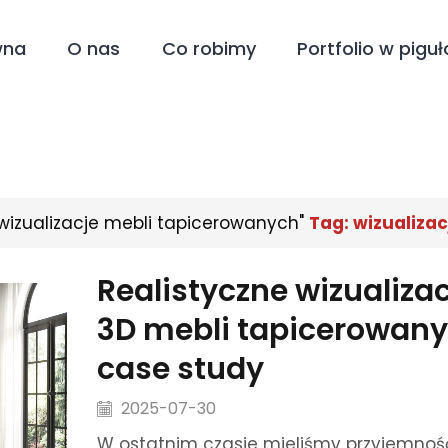
wna
O nas
Co robimy
Portfolio w piguł
wizualizacje mebli tapicerowanych"
Tag: wizualiza
Realistyczne wizualizac
3D mebli tapicerowany
case study
2025-07-30
W ostatnim czasie mieliśmy przyjemnoś