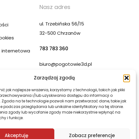
Nasz adres
ul. Trzebińska 56/15
ości
32-500 Chrzanów
Cookies
783 783 360
 internetowa
biuro@pogotowie3d.pl
ony WWW
Zarządzaj zgodą
ć jak najlepsze wrażenia, korzystamy z technologii, takich jak pliki
 przechowywania i/lub uzyskiwania dostępu do informacji o
. Zgoda na te technologie pozwoli nam przetwarzać dane, takie jak
 podczas przeglądania lub unikalne identyfikatory na tej stronie.
enia zgody lub wycofanie zgody może niekorzystnie wpłynąć na
chy i funkcje.
Akceptuję
Zobacz preferencje