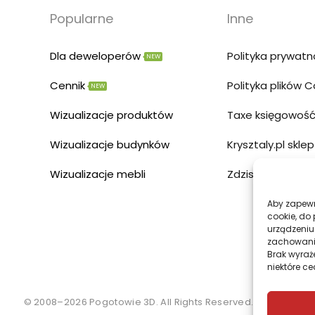
Popularne
Inne
Dla deweloperów
Polityka prywatn
NEW
Cennik
Polityka plików 
NEW
Wizualizacje produktów
Taxe księgowość
Wizualizacje budynków
Krysztaly.pl sklep
Wizualizacje mebli
Zdzislowicz str
Aby zapewni
cookie, do
urządzeniu
zachowanie
Brak wyraż
niektóre ce
© 2008–
2026
Pogotowie 3D. All Rights Reserved.