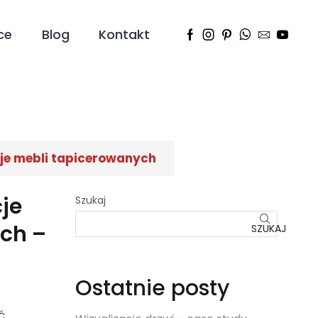
ce
Blog
Kontakt
cje mebli tapicerowanych
je
Szukaj
ch –
SZUKAJ
Ostatnie posty
ć