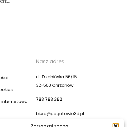
:...
Nasz adres
ul. Trzebińska 56/15
ości
32-500 Chrzanów
Cookies
783 783 360
 internetowa
biuro@pogotowie3d.pl
ony WWW
Zarządzaj zgodą