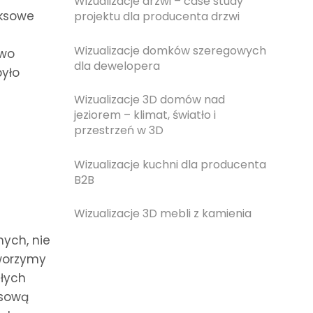
Wizualizacje drzwi – case study
eksowe
projektu dla producenta drzwi
Wizualizacje domków szeregowych
owo
dla dewelopera
było
Wizualizacje 3D domów nad
jeziorem – klimat, światło i
przestrzeń w 3D
Wizualizacje kuchni dla producenta
B2B
Wizualizacje 3D mebli z kamienia
ych, nie
worzymy
złych
ksową