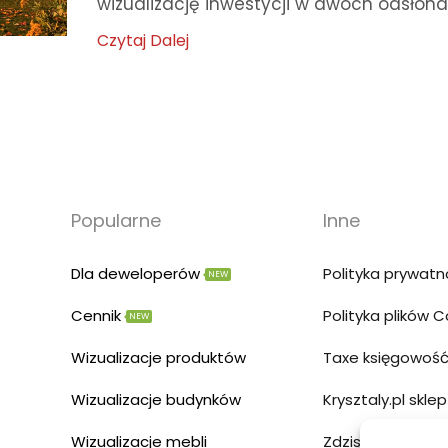
wizualizację inwestycji w dwóch odsłonach
Czytaj Dalej
Popularne
Inne
Dla deweloperów
Polityka prywatn
NEW
Cennik
Polityka plików 
NEW
Wizualizacje produktów
Taxe księgowość
Wizualizacje budynków
Krysztaly.pl sklep
Wizualizacje mebli
Zdzislowicz str