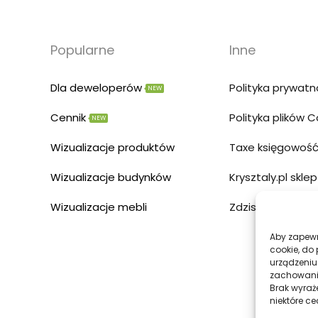
Popularne
Inne
Dla deweloperów
Polityka prywatn
NEW
Cennik
Polityka plików 
NEW
Wizualizacje produktów
Taxe księgowość
Wizualizacje budynków
Krysztaly.pl sklep
Wizualizacje mebli
Zdzislowicz str
Aby zapewni
cookie, do
urządzeniu
zachowanie
Brak wyraż
niektóre ce