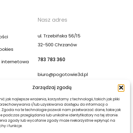
Nasz adres
ul. Trzebińska 56/15
ości
32-500 Chrzanów
Cookies
783 783 360
 internetowa
biuro@pogotowie3d.pl
ony WWW
Zarządzaj zgodą
ć jak najlepsze wrażenia, korzystamy z technologii, takich jak pliki
 przechowywania i/lub uzyskiwania dostępu do informacji o
. Zgoda na te technologie pozwoli nam przetwarzać dane, takie jak
 podczas przeglądania lub unikalne identyfikatory na tej stronie.
enia zgody lub wycofanie zgody może niekorzystnie wpłynąć na
chy i funkcje.