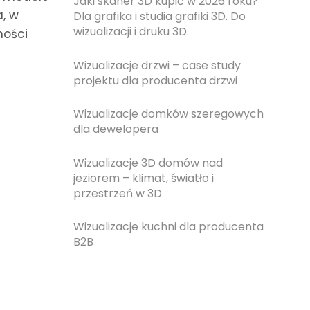
Jaki skaner 3D kupić w 2026 roku?
a, w
Dla grafika i studia grafiki 3D. Do
wizualizacji i druku 3D.
ności
Wizualizacje drzwi – case study
projektu dla producenta drzwi
Wizualizacje domków szeregowych
dla dewelopera
Wizualizacje 3D domów nad
jeziorem – klimat, światło i
przestrzeń w 3D
Wizualizacje kuchni dla producenta
B2B