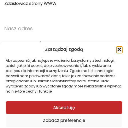
Zdzislowicz strony WWW
Nasz adres
ul. Trzebińska 56/15
Zarządzaj zgodą
32-500 Chrzanów
Aby zapewnić jak najlepsze wrażenia, korzystamy z technologii,
takich jak pliki cookie, do przechowywania i/lub uzyskiwania
783 783 360
dostępu do informacji o urządzeniu. Zgoda na te technologie
pozwoli nam przetwarzać dane, takie jak zachowanie podczas
biuro@pogotowie3d.pl
przeglądania lub unikalne identyfikatory na tej stronie. Brak
wyrażenia zgody lub wycofanie zgody może niekorzystnie wpłynąć
na niektóre cechy i funkcje.
Akceptuję
Zobacz preferencje
© 2008–
2026
Pogotowie 3D. All Rights Reserved.