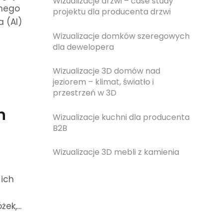
Wizualizacje drzwi – case study
znego
projektu dla producenta drzwi
a (AI)
Wizualizacje domków szeregowych
dla dewelopera
Wizualizacje 3D domów nad
jeziorem – klimat, światło i
przestrzeń w 3D
n
Wizualizacje kuchni dla producenta
B2B
Wizualizacje 3D mebli z kamienia
ich
ek,...