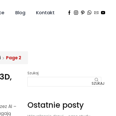
ce
Blog
Kontakt
i
Page 2
Szukaj
3D,
SZUKAJ
Ostatnie posty
ez AI –
agają