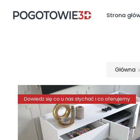
Strona głó
Główna
Dowiedz się co u nas słychać i co oferujemy