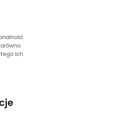
jonalność
 zarówno
atego ich
cje