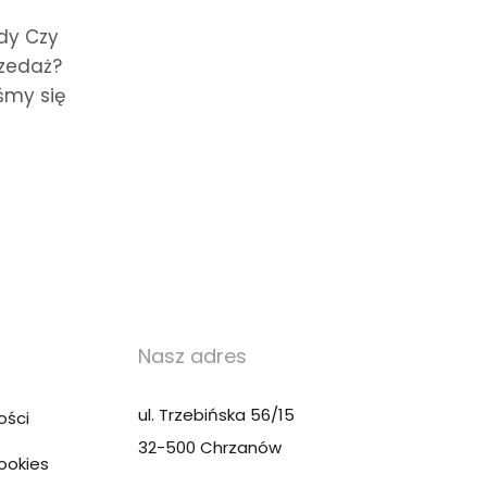
dy Czy
rzedaż?
śmy się
Nasz adres
ul. Trzebińska 56/15
ości
32-500 Chrzanów
Cookies