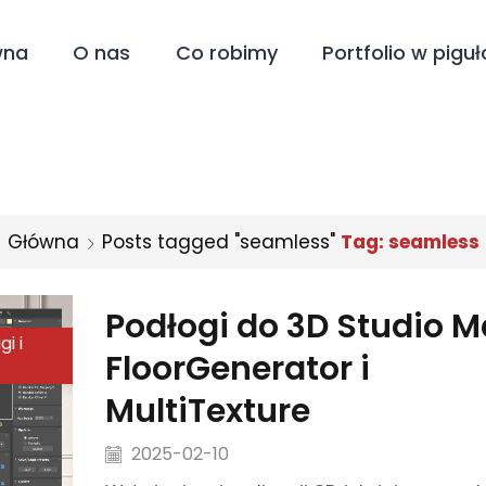
wna
O nas
Co robimy
Portfolio w piguł
Główna
Posts tagged "seamless"
Tag: seamless
Podłogi do 3D Studio M
i i
FloorGenerator i
MultiTexture
2025-02-10