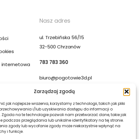
Nasz adres
ul. Trzebińska 56/15
ości
32-500 Chrzanów
Cookies
783 783 360
 internetowa
biuro@pogotowie3d.pl
ony WWW
Zarządzaj zgodą
ć jak najlepsze wrażenia, korzystamy z technologii, takich jak pliki
 przechowywania i/lub uzyskiwania dostępu do informacji o
. Zgoda na te technologie pozwoli nam przetwarzać dane, takie jak
 podczas przeglądania lub unikalne identyfikatory na tej stronie.
enia zgody lub wycofanie zgody może niekorzystnie wpłynąć na
chy i funkcje.