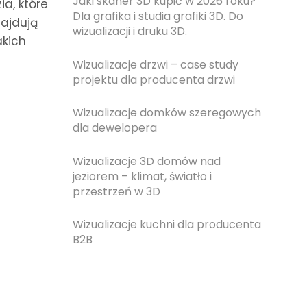
Jaki skaner 3D kupić w 2026 roku?
ia, które
Dla grafika i studia grafiki 3D. Do
najdują
wizualizacji i druku 3D.
akich
Wizualizacje drzwi – case study
projektu dla producenta drzwi
Wizualizacje domków szeregowych
dla dewelopera
Wizualizacje 3D domów nad
jeziorem – klimat, światło i
przestrzeń w 3D
Wizualizacje kuchni dla producenta
B2B