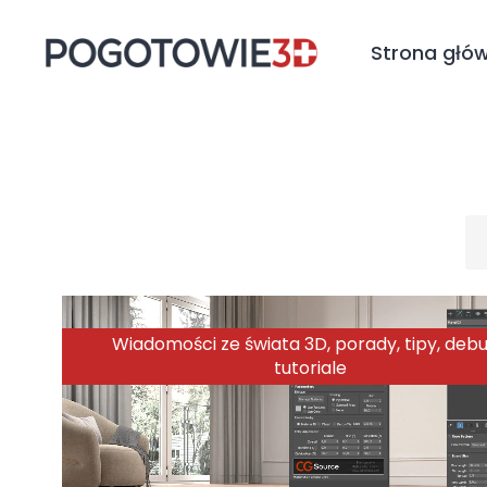
Strona głó
Wiadomości ze świata 3D, porady, tipy, debug
tutoriale