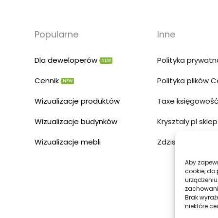
Popularne
Inne
Dla deweloperów
Polityka prywatn
NEW
Cennik
Polityka plików 
NEW
Wizualizacje produktów
Taxe księgowość
Wizualizacje budynków
Krysztaly.pl sklep
Wizualizacje mebli
Zdzislowicz str
Aby zapewni
cookie, do
urządzeniu
zachowanie
Brak wyraż
niektóre ce